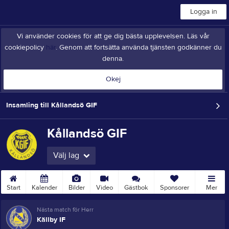
Logga in
Vi använder cookies för att ge dig bästa upplevelsen. Läs vår
cookiepolicy
här
. Genom att fortsätta använda tjänsten godkänner du
denna.
Okej
Insamling till Kållandsö GIF
Kållandsö GIF
Välj lag
Start
Kalender
Bilder
Video
Gästbok
Sponsorer
Mer
Nästa match för Herr
Källby IF