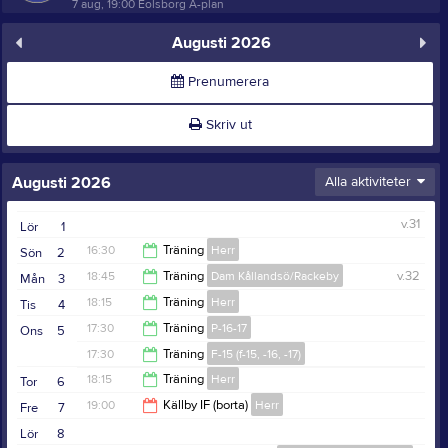
7 aug, 19:00
Eolsborg A-plan
Augusti 2026
Prenumerera
Skriv ut
Augusti 2026
Alla aktiviteter
v.31
Lör
1
16:30
Träning
Herr
Sön
2
18:45
Träning
Dam Kållandsö/Rackeby
v.32
Mån
3
18:30
18:15
Träning
Herr
Tis
4
20:15
17:30
Träning
P-16-17
Ons
5
19:45
17:30
Träning
F-15 (f-15, -16, -17)
19:00
18:15
Träning
Herr
Tor
6
19:00
19:00
Källby IF (borta)
Herr
Fre
7
19:45
Lör
8