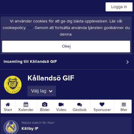
Logga in
Vi använder cookies för att ge dig bästa upplevelsen. Läs vår
cookiepolicy
här
. Genom att fortsätta använda tjänsten godkänner du
denna.
Okej
Insamling till Kållandsö GIF
Kållandsö GIF
Välj lag
Start
Kalender
Bilder
Video
Gästbok
Sponsorer
Mer
Nästa match för Herr
Källby IF