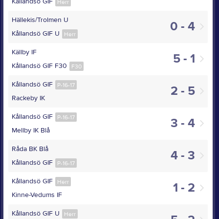
Kållandsö GIF
Herr
Hällekis/Trolmen U
0 - 4
Kållandsö GIF U
Herr
Källby IF
5 - 1
Kållandsö GIF F30
F30
Kållandsö GIF
P-16-17
2 - 5
Rackeby IK
Kållandsö GIF
P-16-17
3 - 4
Mellby IK Blå
Råda BK Blå
4 - 3
Kållandsö GIF
P-16-17
Kållandsö GIF
Herr
1 - 2
Kinne-Vedums IF
Kållandsö GIF U
Herr