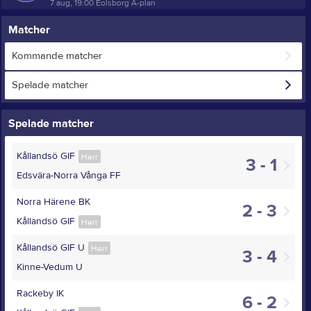
7 aug, 19:00
Eolsborg A-plan
Matcher
Kommande matcher
Spelade matcher
Spelade matcher
Kållandsö GIF
Herr
3 - 1
Edsvära-Norra Vånga FF
Norra Härene BK
2 - 3
Kållandsö GIF
Herr
Kållandsö GIF U
Herr
3 - 4
Kinne-Vedum U
Rackeby IK
6 - 2