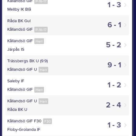
Kållandsö GIF
P-16-17
1 - 3
Mellby IK Blå
Råda BK Gul
6 - 1
Kållandsö GIF
P-16-17
Kållandsö GIF
Herr
5 - 2
Järpås IS
Trässbergs BK U (9:9)
9 - 1
Kållandsö GIF U
Herr
Saleby IF
1 - 2
Kållandsö GIF
Herr
Kållandsö GIF U
Herr
2 - 4
Råda BK U
Kållandsö GIF F30
F30
1 - 3
Floby-Grolanda IF