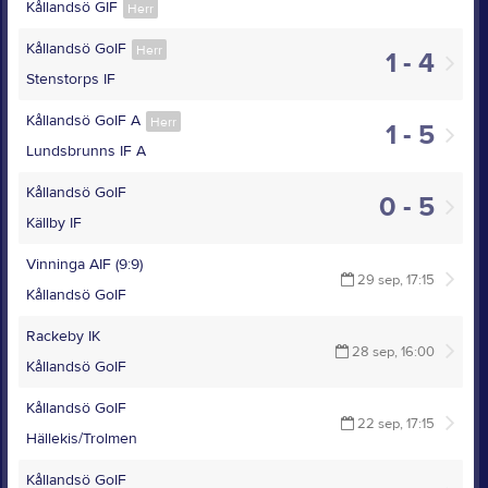
Kållandsö GIF
Herr
Kållandsö GoIF
Herr
1 - 4
Stenstorps IF
Kållandsö GoIF A
Herr
1 - 5
Lundsbrunns IF A
Kållandsö GoIF
0 - 5
Källby IF
Vinninga AIF (9:9)
29 sep, 17:15
Kållandsö GoIF
Rackeby IK
28 sep, 16:00
Kållandsö GoIF
Kållandsö GoIF
22 sep, 17:15
Hällekis/Trolmen
Kållandsö GoIF