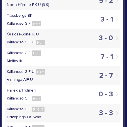
5 - 2
Norra Härene BK U (9:9)
Trässbergs BK
3 - 1
Kållandsö GIF
Herr
Örslösa-Söne IK U
3 - 0
Kållandsö GIF U
Herr
Kållandsö GIF
Herr
7 - 1
Mellby IK
Kållandsö GIF U
Herr
2 - 7
Vinninga AIF U
Hällekis/Trolmen
0 - 3
Kållandsö GIF
Herr
Kållandsö GIF
P-16-17
3 - 3
Lidköpings FK Svart