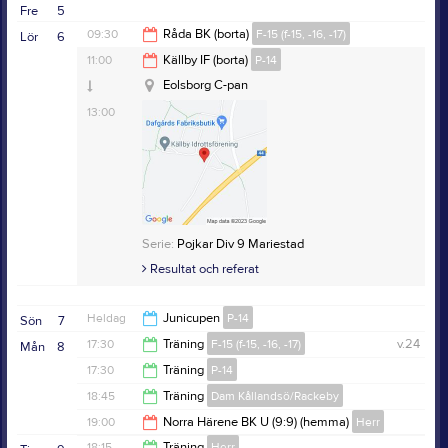
20:30
Fre
5
21:00
09:30
Råda BK (borta)
F-15 (f-15, -16, -17)
Lör
6
Rådavallen
11:00
Källby IF (borta)
P-14
11:30
Eolsborg C-pan
13:00
Serie:
Flickor Div 8 Lidköping
Samlingsinfo:
Samling vid otterstad kyrka
Serie:
Pojkar Div 9 Mariestad
Samlingstid:
Resultat och referat
08:20
Resultat och referat
Heldag
Junicupen
P-14
Sön
7
17:30
Träning
F-15 (f-15, -16, -17)
v.24
Mån
8
17:30
Träning
P-14
19:00
18:45
Träning
Dam Kållandsö/Rackeby
19:00
19:00
Norra Härene BK U (9:9) (hemma)
Herr
20:15
18:15
Träning
Herr