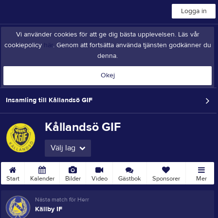
Logga in
Vi använder cookies för att ge dig bästa upplevelsen. Läs vår
cookiepolicy
här
. Genom att fortsätta använda tjänsten godkänner du
denna.
Okej
Insamling till Kållandsö GIF
Kållandsö GIF
Välj lag
Start
Kalender
Bilder
Video
Gästbok
Sponsorer
Mer
Nästa match för Herr
Källby IF