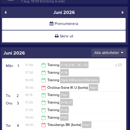
7 aug, 19:00
Eolsborg A-plan
Juni 2026
Prenumerera
Skriv ut
Juni 2026
Alla aktiviteter
17:30
Träning
F-15 (f-15, -16, -17)
v.23
Mån
1
17:30
Träning
P-14
19:00
18:45
Träning
Dam Kållandsö/Rackeby
19:00
19:00
Örslösa-Söne IK U (borta)
Herr
20:15
18:15
Träning
Herr
Tis
2
21:00
17:30
Träning
P-16-17
Ons
3
19:45
17:30
Träning
P-14
19:00
19:00
Träning
F30
19:00
19:00
Trässbergs BK (borta)
Herr
Tor
4