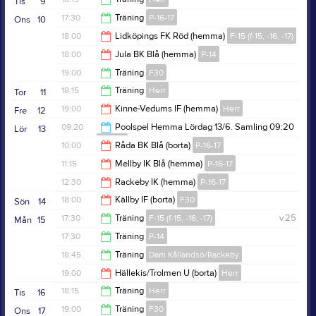
Tis
9
21:00
17:30
Träning
P-16-17
Ons
10
19:45
18:00
Lidköpings FK Röd (hemma)
F-15 (f-15, -16, -17)
19:00
18:00
Jula BK Blå (hemma)
P-14
20:00
19:00
Träning
F30
20:00
18:15
Träning
Herr
Tor
11
20:30
19:00
Kinne-Vedums IF (hemma)
Herr
Fre
12
19:45
09:20
Poolspel Hemma Lördag 13/6. Samling 09:20
Lör
13
P-16-17
21:00
10:00
Råda BK Blå (borta)
P-16-17
13:00
11:15
Mellby IK Blå (hemma)
P-16-17
12:00
12:30
Rackeby IK (hemma)
P-16-17
13:15
18:00
Källby IF (borta)
F30
Sön
14
14:30
17:30
Träning
F-15 (f-15, -16, -17)
v.25
Mån
15
20:00
17:30
Träning
P-14
19:00
18:45
Träning
Dam Kållandsö/Rackeby
19:00
19:00
Hällekis/Trolmen U (borta)
Herr
20:15
18:15
Träning
Herr
Tis
16
21:00
19:00
Träning
F30
Ons
17