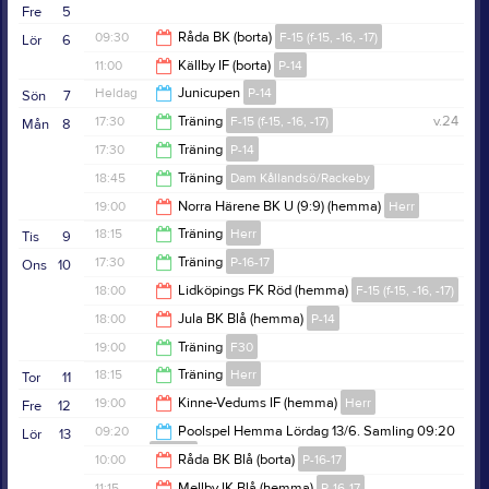
20:30
Fre
5
21:00
09:30
Råda BK (borta)
F-15 (f-15, -16, -17)
Lör
6
11:00
Källby IF (borta)
P-14
11:30
Heldag
Junicupen
P-14
Sön
7
13:00
17:30
Träning
F-15 (f-15, -16, -17)
v.24
Mån
8
17:30
Träning
P-14
19:00
18:45
Träning
Dam Kållandsö/Rackeby
19:00
19:00
Norra Härene BK U (9:9) (hemma)
Herr
20:15
18:15
Träning
Herr
Tis
9
21:00
17:30
Träning
P-16-17
Ons
10
19:45
18:00
Lidköpings FK Röd (hemma)
F-15 (f-15, -16, -17)
19:00
18:00
Jula BK Blå (hemma)
P-14
20:00
19:00
Träning
F30
20:00
18:15
Träning
Herr
Tor
11
20:30
19:00
Kinne-Vedums IF (hemma)
Herr
Fre
12
19:45
09:20
Poolspel Hemma Lördag 13/6. Samling 09:20
Lör
13
P-16-17
21:00
10:00
Råda BK Blå (borta)
P-16-17
13:00
11:15
Mellby IK Blå (hemma)
P-16-17