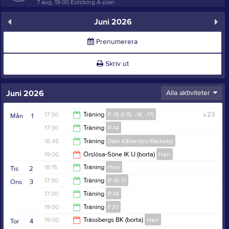
7 aug, 19:00
Eolsborg A-plan
Juni 2026
Prenumerera
Skriv ut
Juni 2026
Alla aktiviteter
17:30
Träning
F-15 (f-15, -16, -17)
v.23
Mån
1
17:30
Träning
P-14
19:00
18:45
Träning
Dam Kållandsö/Rackeby
19:00
19:00
Örslösa-Söne IK U (borta)
Herr
20:15
18:15
Träning
Herr
Tis
2
21:00
17:30
Träning
P-16-17
Ons
3
19:45
17:30
Träning
P-14
19:00
19:00
Träning
F30
19:00
19:00
Trässbergs BK (borta)
Herr
Tor
4