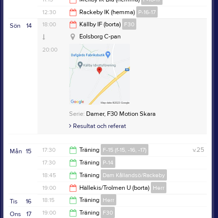
12:00
12:30
Rackeby IK (hemma)
P-16-17
13:15
18:00
Källby IF (borta)
F30
Sön
14
14:30
Eolsborg C-pan
20:00
Serie:
Damer, F30 Motion Skara
Resultat och referat
17:30
Träning
F-15 (f-15, -16, -17)
v.25
Mån
15
17:30
Träning
P-14
19:00
18:45
Träning
Dam Kållandsö/Rackeby
19:00
19:00
Hällekis/Trolmen U (borta)
Herr
20:15
18:15
Träning
Herr
Tis
16
21:00
19:00
Träning
F30
Ons
17