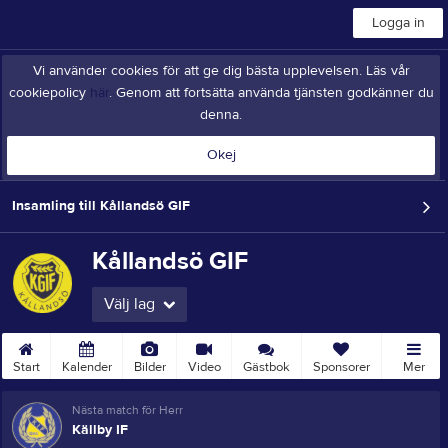
Logga in
Vi använder cookies för att ge dig bästa upplevelsen. Läs vår
cookiepolicy
här
. Genom att fortsätta använda tjänsten godkänner du
denna.
Okej
Insamling till Kållandsö GIF
Kållandsö GIF
Välj lag
Start
Kalender
Bilder
Video
Gästbok
Sponsorer
Mer
Nästa match för Herr
Källby IF